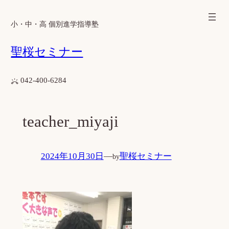
内
容
小・中・高 個別進学指導塾
を
聖桜セミナー
ス
キ
ッ
042-400-6284
プ
teacher_miyaji
2024年10月30日
—
聖桜セミナー
by