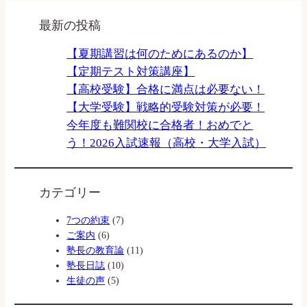
最新の投稿
【夏期講習は何のためにあるのか】
【定期テスト対策講座】
【高校受験】合格に満点は必要ない！
【大学受験】戦略的受験対策が必要！
今年度も難関校に合格者！おめでと
う！2026入試速報（高校・大学入試）
カテゴリー
7つの約束
(7)
ご案内
(6)
塾長の教育論
(11)
塾長日誌
(10)
生徒の声
(5)