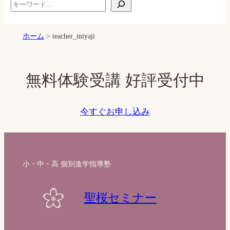
S
e
a
ホーム
>
teacher_miyaji
r
c
h
無料体験受講 好評受付中
今すぐお申し込み
小・中・高 個別進学指導塾
聖桜セミナー