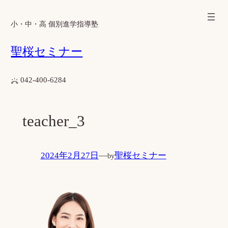
内
容
小・中・高 個別進学指導塾
を
聖桜セミナー
ス
キ
ッ
042-400-6284
プ
teacher_3
2024年2月27日
—
聖桜セミナー
by