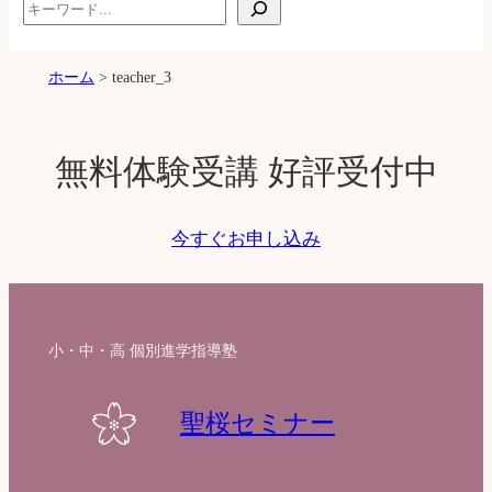
S
e
a
ホーム
>
teacher_3
r
c
h
無料体験受講 好評受付中
今すぐお申し込み
小・中・高 個別進学指導塾
聖桜セミナー