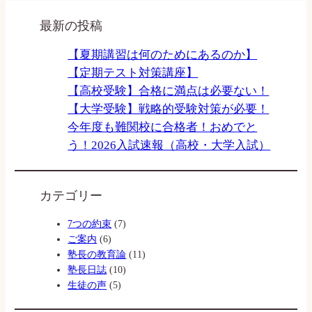
最新の投稿
【夏期講習は何のためにあるのか】
【定期テスト対策講座】
【高校受験】合格に満点は必要ない！
【大学受験】戦略的受験対策が必要！
今年度も難関校に合格者！おめでと
う！2026入試速報（高校・大学入試）
カテゴリー
7つの約束
(7)
ご案内
(6)
塾長の教育論
(11)
塾長日誌
(10)
生徒の声
(5)