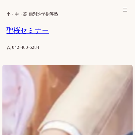
内
容
小・中・高 個別進学指導塾
を
聖桜セミナー
ス
キ
ッ
042-400-6284
プ