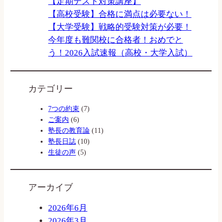
【定期テスト対策講座】
【高校受験】合格に満点は必要ない！
【大学受験】戦略的受験対策が必要！
今年度も難関校に合格者！おめでと
う！2026入試速報（高校・大学入試）
カテゴリー
7つの約束
(7)
ご案内
(6)
塾長の教育論
(11)
塾長日誌
(10)
生徒の声
(5)
アーカイブ
2026年6月
2026年3月