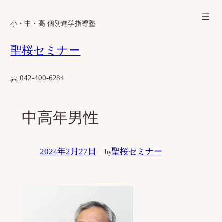
内
容
小・中・高 個別進学指導塾
を
聖桜セミナー
ス
キ
ッ
042-400-6284
プ
中高年男性
2024年2月27日
—
聖桜セミナー
by