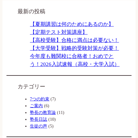
最新の投稿
【夏期講習は何のためにあるのか】
【定期テスト対策講座】
【高校受験】合格に満点は必要ない！
【大学受験】戦略的受験対策が必要！
今年度も難関校に合格者！おめでと
う！2026入試速報（高校・大学入試）
カテゴリー
7つの約束
(7)
ご案内
(6)
塾長の教育論
(11)
塾長日誌
(10)
生徒の声
(5)