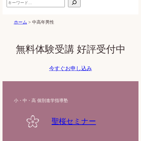
S
e
a
ホーム
>
中高年男性
r
c
h
無料体験受講 好評受付中
今すぐお申し込み
小・中・高 個別進学指導塾
聖桜セミナー